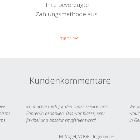
Ihre bevorzugte
Zahlungsmethode aus.
mehr
Kundenkommentare
ave
Ich möchte mich für den super Service Ihrer
We we
oblems
Fahrer/in bedanken. Das war Klasse, sehr
would
 me
flexibel und absolut empfehlenswert!
in Ge
M. Vogel, VOGEL Ingenieure