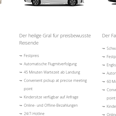
Der heilige Gral für preisbewusste
Der Fa
Reisende
Schwa
Festpreis
Festp
Automatische Flugmitverfolgung
Engli
45 Minuten Wartezeit ab Landung
Autom
Convenient pickup at precise meeting
60 Mi
point
Conve
Kindersitze verfügbar auf Anfrage
point
Online- und Offline-Bezahlungen
Kinde
24/7-Hotline
Onlin