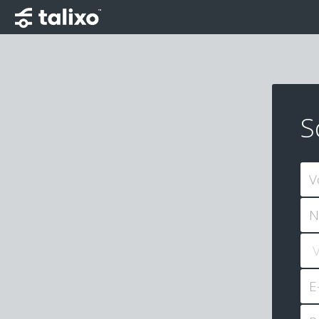
S
V
N
E