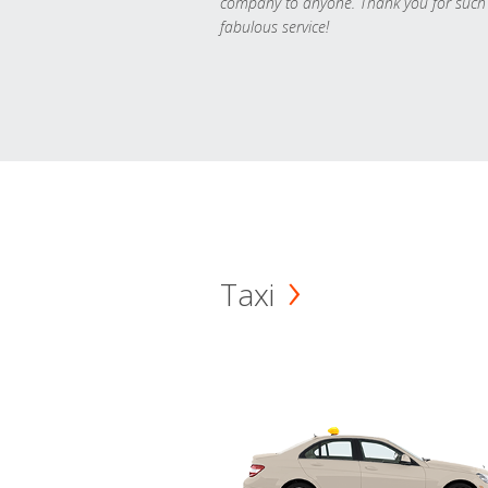
company to anyone. Thank you for such
fabulous service!
Taxi