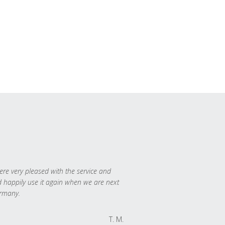
re very pleased with the service and
 happily use it again when we are next
rmany.
T. M.