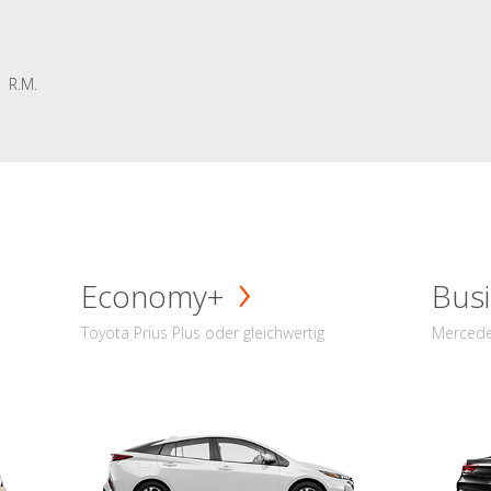
R.M.
Economy+
Busi
Toyota Prius Plus oder gleichwertig
Mercede