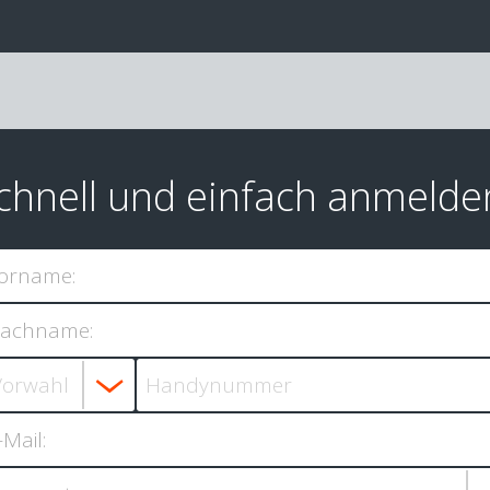
chnell und einfach anmelde
orname:
achname:
-Mail: