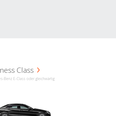
ness Class
s-Benz E-Class oder gleichwärtig