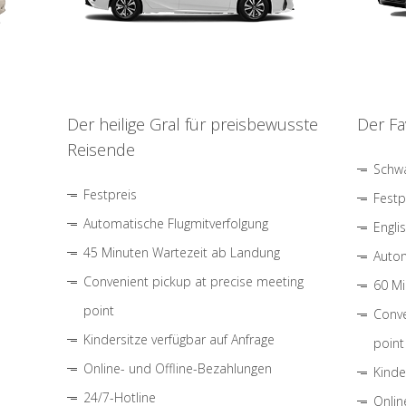
Der heilige Gral für preisbewusste
Der Fa
Reisende
Schwa
Festpreis
Festp
Automatische Flugmitverfolgung
Engli
45 Minuten Wartezeit ab Landung
Autom
Convenient pickup at precise meeting
60 Mi
point
Conve
Kindersitze verfügbar auf Anfrage
point
Online- und Offline-Bezahlungen
Kinde
24/7-Hotline
Onlin