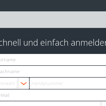
chnell und einfach anmelde
orname:
achname:
-Mail: