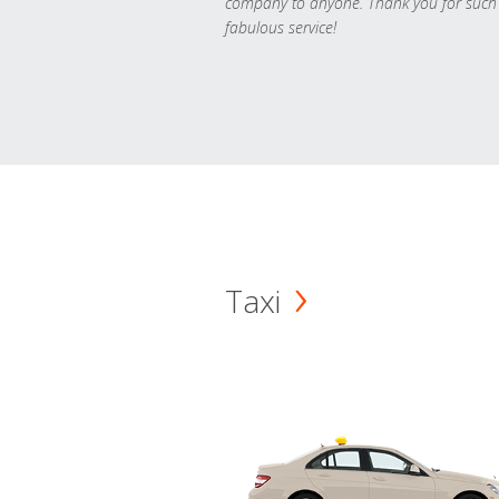
company to anyone. Thank you for such
fabulous service!
Taxi