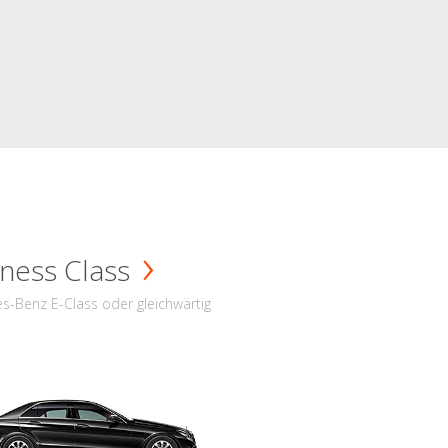
ness Class
s-Benz E-Class oder gleichwärtig