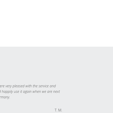
re very pleased with the service and
 happily use it again when we are next
rmany.
T. M.