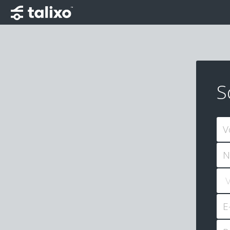
S
V
N
E