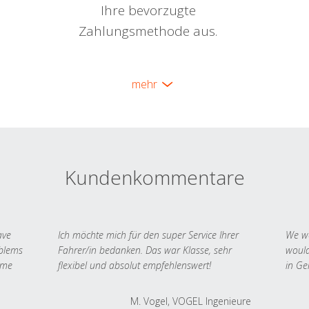
Ihre bevorzugte
Zahlungsmethode aus.
mehr
Kundenkommentare
ave
Ich möchte mich für den super Service Ihrer
We we
oblems
Fahrer/in bedanken. Das war Klasse, sehr
would
 me
flexibel und absolut empfehlenswert!
in Ge
M. Vogel, VOGEL Ingenieure