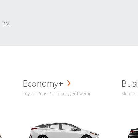
R.M.
Economy+
Busi
Toyota Prius Plus oder gleichwertig
Mercede