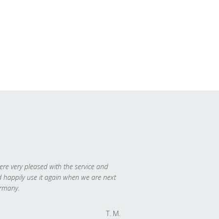
re very pleased with the service and
 happily use it again when we are next
rmany.
T. M.