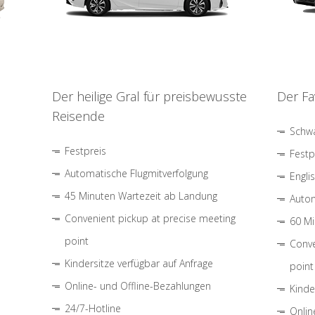
Der heilige Gral für preisbewusste
Der Fa
Reisende
Schwa
Festpreis
Festp
Automatische Flugmitverfolgung
Engli
45 Minuten Wartezeit ab Landung
Autom
Convenient pickup at precise meeting
60 Mi
point
Conve
Kindersitze verfügbar auf Anfrage
point
Online- und Offline-Bezahlungen
Kinde
24/7-Hotline
Onlin