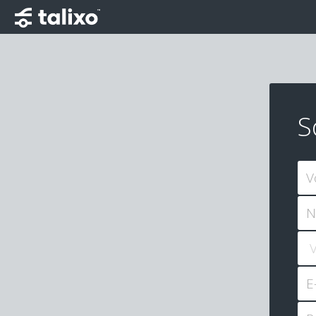
S
V
N
E