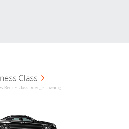
ness Class
s-Benz E-Class oder gleichwärtig