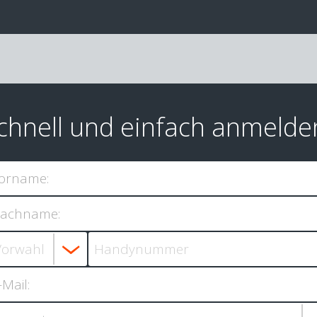
chnell und einfach anmelde
orname:
achname:
-Mail: