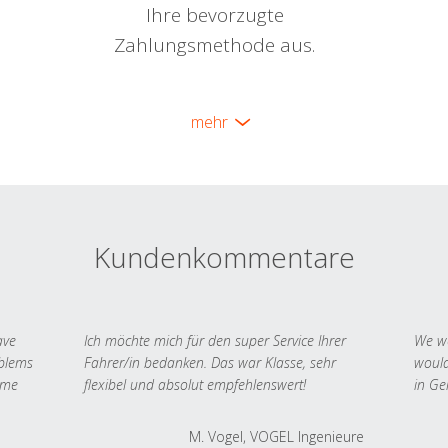
Ihre bevorzugte
Zahlungsmethode aus.
mehr
Kundenkommentare
ave
Ich möchte mich für den super Service Ihrer
We we
oblems
Fahrer/in bedanken. Das war Klasse, sehr
would
 me
flexibel und absolut empfehlenswert!
in Ge
M. Vogel, VOGEL Ingenieure