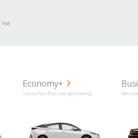
R.M.
Economy+
Busi
Toyota Prius Plus oder gleichwertig
Mercede