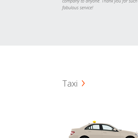
company to anyone. Thank you for such
fabulous service!
Taxi