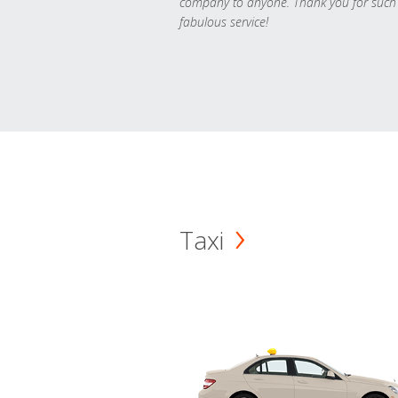
company to anyone. Thank you for such
fabulous service!
Taxi