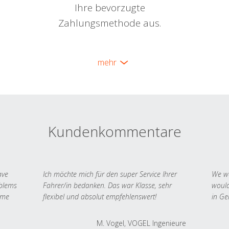
Ihre bevorzugte
Zahlungsmethode aus.
mehr
Kundenkommentare
ave
Ich möchte mich für den super Service Ihrer
We we
oblems
Fahrer/in bedanken. Das war Klasse, sehr
would
 me
flexibel und absolut empfehlenswert!
in Ge
M. Vogel, VOGEL Ingenieure