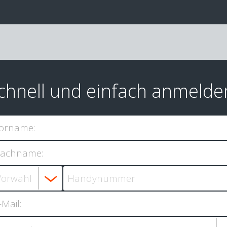
chnell und einfach anmelde
orname:
achname:
-Mail: