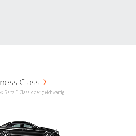
ness Class
s-Benz E-Class oder gleichwärtig