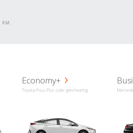
R.M.
Economy+
Busi
Toyota Prius Plus oder gleichwertig
Mercede