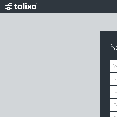
S
V
N
E