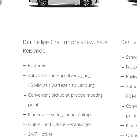
Der heilige Gral für preisbewusste
Der Fa
Reisende
Schwa
Festpreis
Festp
Automatische Flugmitverfolgung
Engli
45 Minuten Wartezeit ab Landung
Autom
Convenient pickup at precise meeting
60 Mi
point
Conve
Kindersitze verfügbar auf Anfrage
point
Online- und Offline-Bezahlungen
Kinde
24/7-Hotline
Onlin