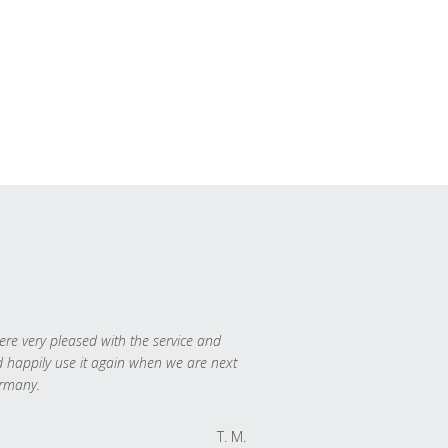
re very pleased with the service and
 happily use it again when we are next
rmany.
T. M.