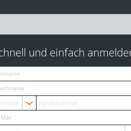
chnell und einfach anmelde
orname:
achname:
-Mail: