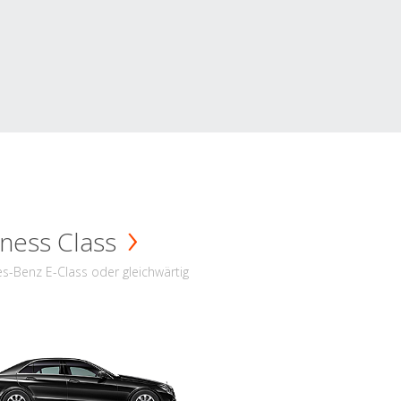
ness Class
s-Benz E-Class oder gleichwärtig