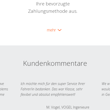
Ihre bevorzugte
Zahlungsmethode aus.
mehr
Kundenkommentare
ave
Ich möchte mich für den super Service Ihrer
We we
oblems
Fahrer/in bedanken. Das war Klasse, sehr
would
 me
flexibel und absolut empfehlenswert!
in Ge
M. Vogel, VOGEL Ingenieure