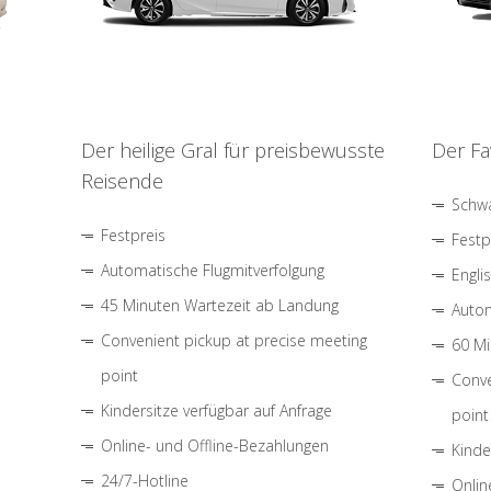
Der heilige Gral für preisbewusste
Der Fa
Reisende
Schwa
Festpreis
Festp
Automatische Flugmitverfolgung
Engli
45 Minuten Wartezeit ab Landung
Autom
Convenient pickup at precise meeting
60 Mi
point
Conve
Kindersitze verfügbar auf Anfrage
point
Online- und Offline-Bezahlungen
Kinde
24/7-Hotline
Onlin