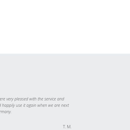
re very pleased with the service and
 happily use it again when we are next
rmany.
T. M.