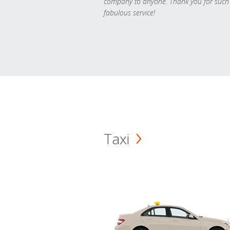
company to anyone. Thank you for such
fabulous service!
Taxi