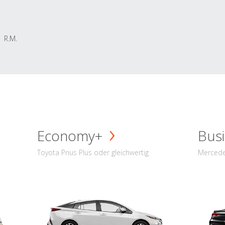
R.M.
Economy+
Busi
Toyota Prius Plus oder gleichwertig
Mercede