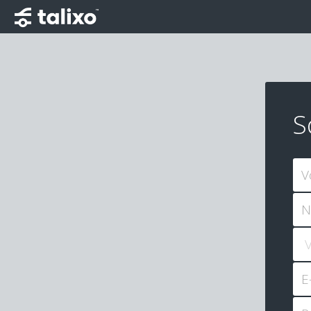
S
V
N
E