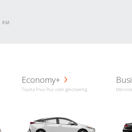
R.M.
Economy+
Busi
Toyota Prius Plus oder gleichwertig
Mercede