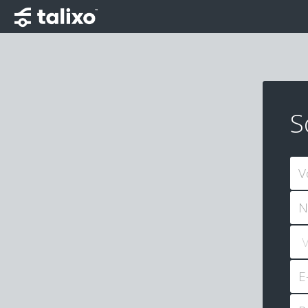
S
V
N
E