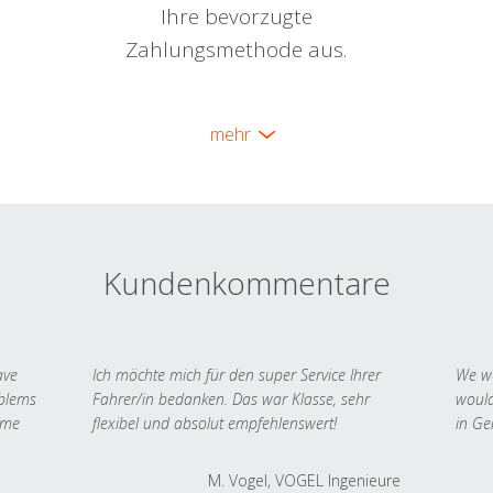
Ihre bevorzugte
Zahlungsmethode aus.
mehr
Kundenkommentare
ave
Ich möchte mich für den super Service Ihrer
We we
oblems
Fahrer/in bedanken. Das war Klasse, sehr
would
 me
flexibel und absolut empfehlenswert!
in Ge
M. Vogel, VOGEL Ingenieure