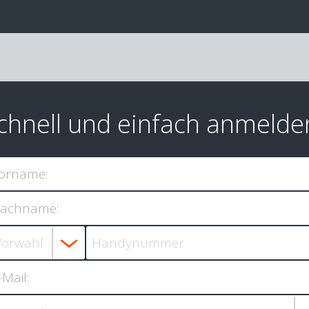
chnell und einfach anmelde
orname:
achname:
-Mail: