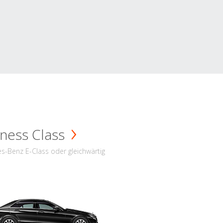
ness Class
s-Benz E-Class oder gleichwärtig