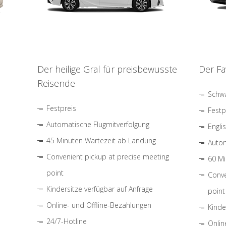
Der heilige Gral für preisbewusste
Der Fa
Reisende
Schwa
Festpreis
Festp
Automatische Flugmitverfolgung
Engli
45 Minuten Wartezeit ab Landung
Autom
Convenient pickup at precise meeting
60 Mi
point
Conve
Kindersitze verfügbar auf Anfrage
point
Online- und Offline-Bezahlungen
Kinde
24/7-Hotline
Onlin