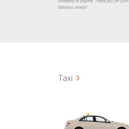
company to anyone. Thank you for such
fabulous service!
Taxi