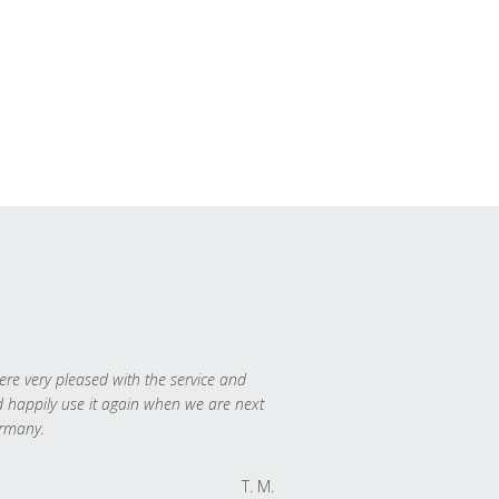
re very pleased with the service and
 happily use it again when we are next
rmany.
T. M.