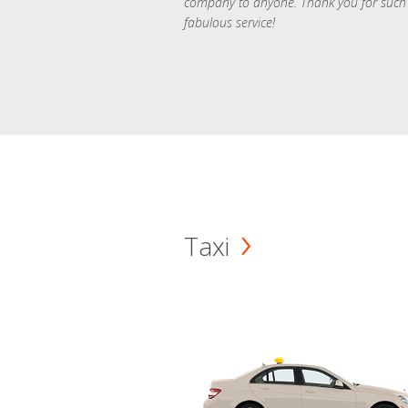
company to anyone. Thank you for such
fabulous service!
Taxi