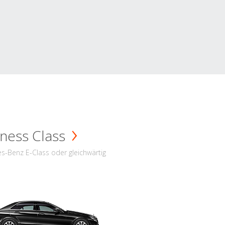
ness Class
s-Benz E-Class oder gleichwärtig