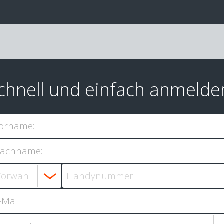
chnell und einfach anmelde
orname:
achname:
-Mail: