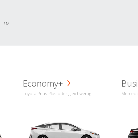
R.M.
Economy+
Busi
Toyota Prius Plus oder gleichwertig
Mercede