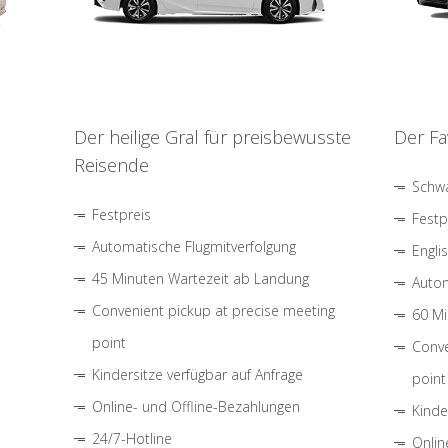
Der heilige Gral für preisbewusste
Der Fa
Reisende
Schwa
Festpreis
Festp
Automatische Flugmitverfolgung
Engli
45 Minuten Wartezeit ab Landung
Autom
Convenient pickup at precise meeting
60 Mi
point
Conve
Kindersitze verfügbar auf Anfrage
point
Online- und Offline-Bezahlungen
Kinde
24/7-Hotline
Onlin