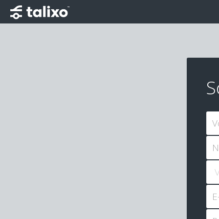
S
V
N
E