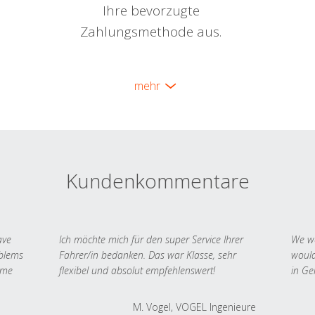
Ihre bevorzugte
Zahlungsmethode aus.
mehr
Kundenkommentare
ave
Ich möchte mich für den super Service Ihrer
We we
oblems
Fahrer/in bedanken. Das war Klasse, sehr
would
 me
flexibel und absolut empfehlenswert!
in Ge
M. Vogel, VOGEL Ingenieure