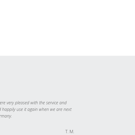
re very pleased with the service and
 happily use it again when we are next
rmany.
T. M.