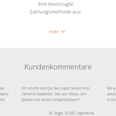
Ihre bevorzugte
Zahlungsmethode aus.
mehr
Kundenkommentare
ave
Ich möchte mich für den super Service Ihrer
We we
oblems
Fahrer/in bedanken. Das war Klasse, sehr
would
 me
flexibel und absolut empfehlenswert!
in Ge
M. Vogel, VOGEL Ingenieure