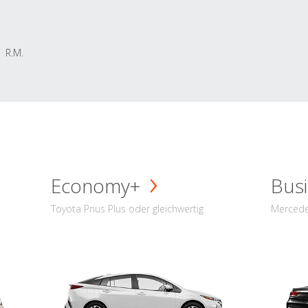
R.M.
Economy+
Busi
Toyota Prius Plus oder gleichwertig
Mercede