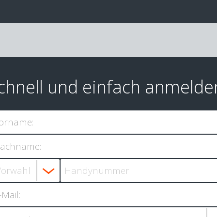
chnell und einfach anmelde
orname:
achname:
-Mail: