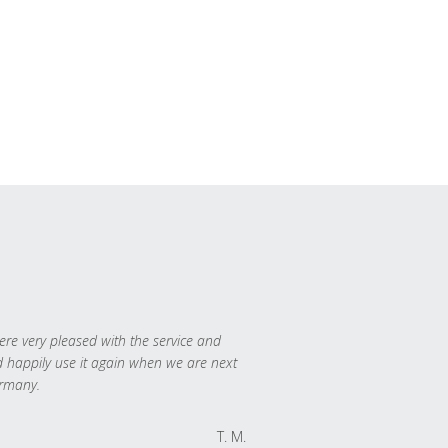
re very pleased with the service and
 happily use it again when we are next
rmany.
T. M.