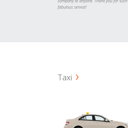
company to anyone. Thank you for such
fabulous service!
Taxi