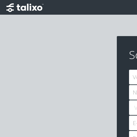
S
V
N
E