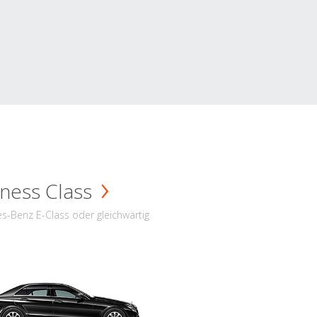
ness Class
s-Benz E-Class oder gleichwärtig