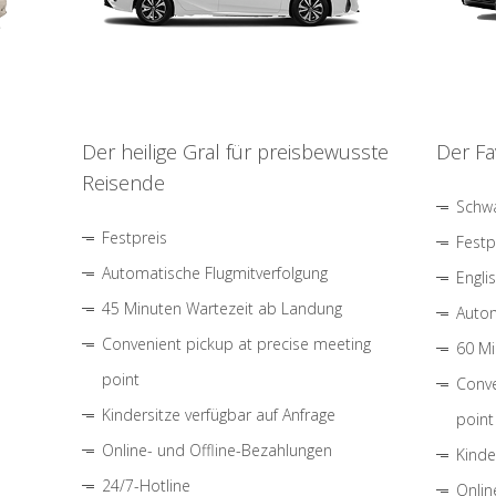
Der heilige Gral für preisbewusste
Der Fa
Reisende
Schwa
Festpreis
Festp
Automatische Flugmitverfolgung
Engli
45 Minuten Wartezeit ab Landung
Autom
Convenient pickup at precise meeting
60 Mi
point
Conve
Kindersitze verfügbar auf Anfrage
point
Online- und Offline-Bezahlungen
Kinde
24/7-Hotline
Onlin