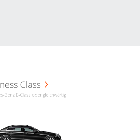
ness Class
s-Benz E-Class oder gleichwärtig