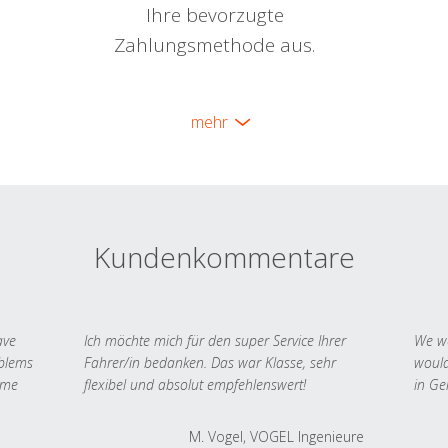
Ihre bevorzugte
Zahlungsmethode aus.
mehr
Kundenkommentare
ave
Ich möchte mich für den super Service Ihrer
We we
oblems
Fahrer/in bedanken. Das war Klasse, sehr
would
 me
flexibel und absolut empfehlenswert!
in Ge
M. Vogel, VOGEL Ingenieure