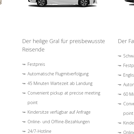
Der heilige Gral für preisbewusste
Der Fa
Reisende
Schwa
Festpreis
Festp
Automatische Flugmitverfolgung
Engli
45 Minuten Wartezeit ab Landung
Autom
Convenient pickup at precise meeting
60 Mi
point
Conve
Kindersitze verfügbar auf Anfrage
point
Online- und Offline-Bezahlungen
Kinde
24/7-Hotline
Onlin