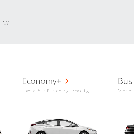
R.M.
Economy+
Busi
Toyota Prius Plus oder gleichwertig
Mercede