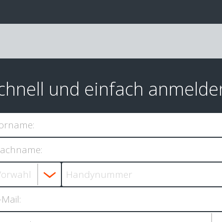
chnell und einfach anmelde
orname:
achname:
-Mail: