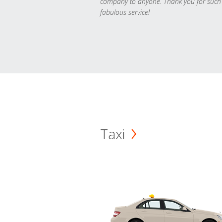
company to anyone. Thank you for such
fabulous service!
Taxi