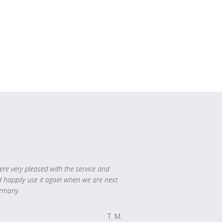
re very pleased with the service and
 happily use it again when we are next
rmany.
T. M.