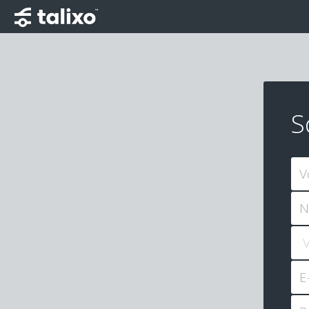
S
V
N
E