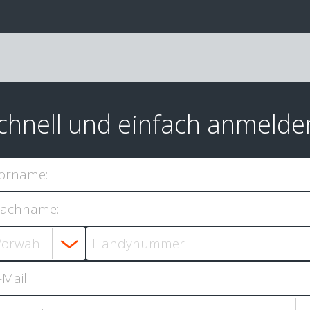
chnell und einfach anmelde
orname:
achname:
-Mail: