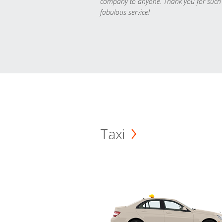
company to anyone. Thank you for such
fabulous service!
Taxi