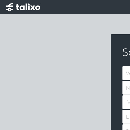
S
V
N
E