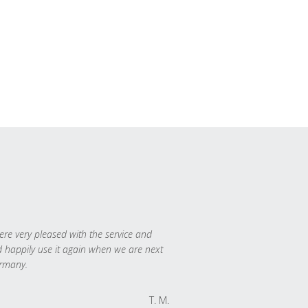
re very pleased with the service and
 happily use it again when we are next
rmany.
T. M.