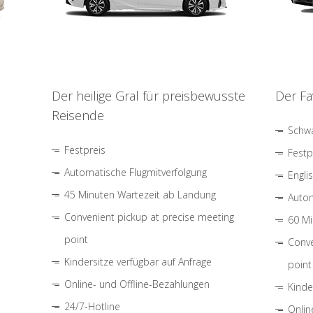
Der heilige Gral für preisbewusste
Der Fa
Reisende
Schwa
Festpreis
Festp
Automatische Flugmitverfolgung
Engli
45 Minuten Wartezeit ab Landung
Autom
Convenient pickup at precise meeting
60 Mi
point
Conve
Kindersitze verfügbar auf Anfrage
point
Online- und Offline-Bezahlungen
Kinde
24/7-Hotline
Onlin