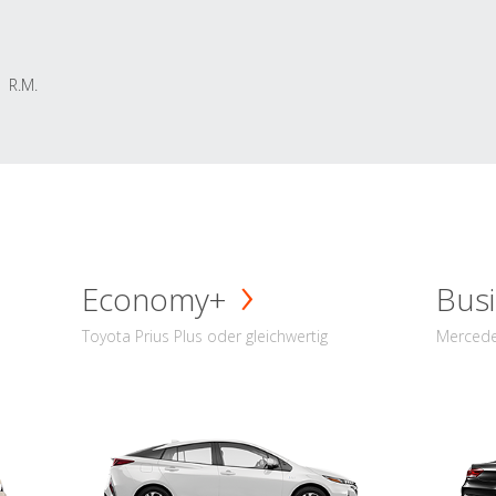
R.M.
Economy+
Busi
Toyota Prius Plus oder gleichwertig
Mercede