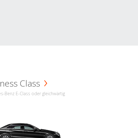
ness Class
s-Benz E-Class oder gleichwärtig