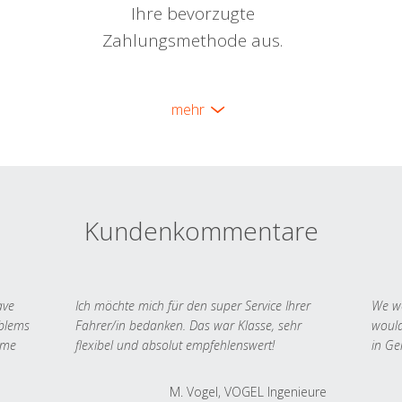
Ihre bevorzugte
Zahlungsmethode aus.
mehr
Kundenkommentare
ave
Ich möchte mich für den super Service Ihrer
We we
oblems
Fahrer/in bedanken. Das war Klasse, sehr
would
 me
flexibel und absolut empfehlenswert!
in Ge
M. Vogel, VOGEL Ingenieure