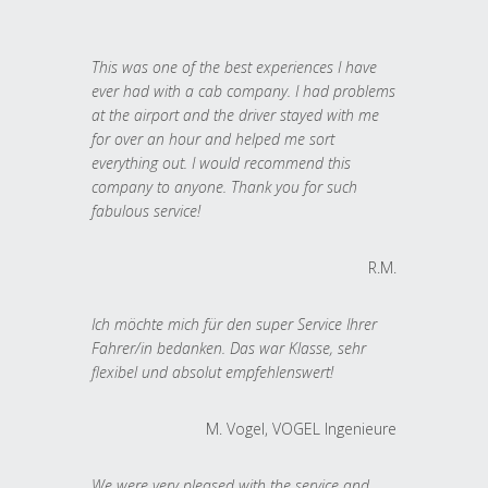
This was one of the best experiences I have
ever had with a cab company. I had problems
at the airport and the driver stayed with me
for over an hour and helped me sort
everything out. I would recommend this
company to anyone. Thank you for such
fabulous service!
R.M.
Ich möchte mich für den super Service Ihrer
Fahrer/in bedanken. Das war Klasse, sehr
flexibel und absolut empfehlenswert!
M. Vogel, VOGEL Ingenieure
We were very pleased with the service and