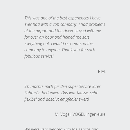
This was one of the best experiences I have
ever had with a cab company. I had problems
at the airport and the driver stayed with me
for over an hour and helped me sort
everything out. I would recommend this
company to anyone. Thank you for such
fabulous service!
R.M.
Ich möchte mich für den super Service Ihrer
Fahrer/in bedanken. Das war Klasse, sehr
flexibel und absolut empfehlenswert!
M. Vogel, VOGEL Ingenieure
We were very pleased with the service and