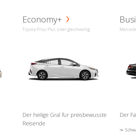
Economy+
Busi
Toyota Prius Plus oder gleichwertig
Mercede
Der heilige Gral für preisbewusste
Der Fa
Reisende
Schwa