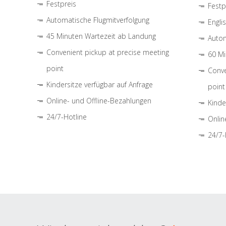
Festpreis
Festp
Automatische Flugmitverfolgung
Engli
45 Minuten Wartezeit ab Landung
Autom
Convenient pickup at precise meeting
60 Mi
point
Conve
Kindersitze verfügbar auf Anfrage
point
Online- und Offline-Bezahlungen
Kinde
24/7-Hotline
Onlin
24/7-