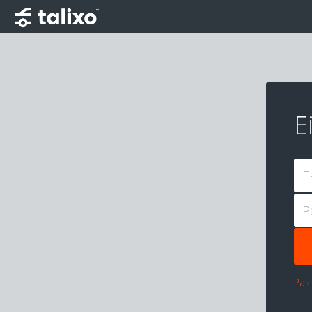
E
E
P
Pas