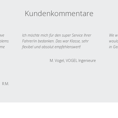
Kundenkommentare
ave
Ich möchte mich für den super Service Ihrer
We we
oblems
Fahrer/in bedanken. Das war Klasse, sehr
would
 me
flexibel und absolut empfehlenswert!
in Ge
M. Vogel, VOGEL Ingenieure
R.M.