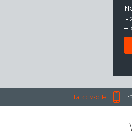
No
S
R
Talixo Mobile
Fa