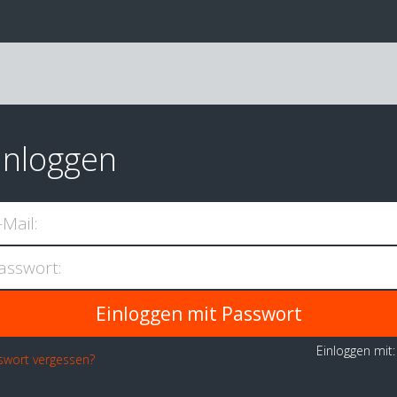
inloggen
-Mail:
asswort:
Einloggen mit
swort vergessen?