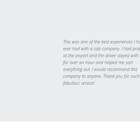
This was one of the best experiences I h
ever had with a cab company. I had pr
at the airport and the driver stayed with
for over an hour and helped me sort
everything out. I would recommend this
company to anyone. Thank you for such
fabulous service!