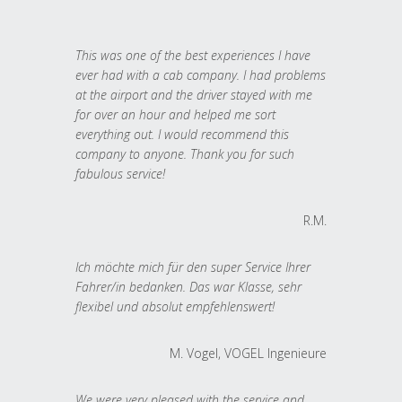
This was one of the best experiences I have
ever had with a cab company. I had problems
at the airport and the driver stayed with me
for over an hour and helped me sort
everything out. I would recommend this
company to anyone. Thank you for such
fabulous service!
R.M.
Ich möchte mich für den super Service Ihrer
Fahrer/in bedanken. Das war Klasse, sehr
flexibel und absolut empfehlenswert!
M. Vogel, VOGEL Ingenieure
We were very pleased with the service and