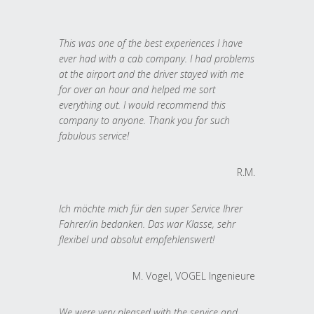
This was one of the best experiences I have
ever had with a cab company. I had problems
at the airport and the driver stayed with me
for over an hour and helped me sort
everything out. I would recommend this
company to anyone. Thank you for such
fabulous service!
R.M.
Ich möchte mich für den super Service Ihrer
Fahrer/in bedanken. Das war Klasse, sehr
flexibel und absolut empfehlenswert!
M. Vogel, VOGEL Ingenieure
We were very pleased with the service and