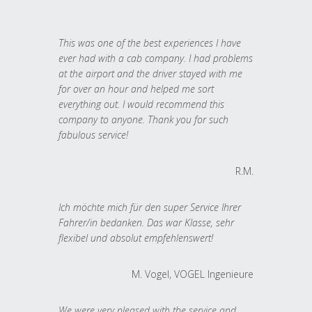
This was one of the best experiences I have
ever had with a cab company. I had problems
at the airport and the driver stayed with me
for over an hour and helped me sort
everything out. I would recommend this
company to anyone. Thank you for such
fabulous service!
R.M.
Ich möchte mich für den super Service Ihrer
Fahrer/in bedanken. Das war Klasse, sehr
flexibel und absolut empfehlenswert!
M. Vogel, VOGEL Ingenieure
We were very pleased with the service and