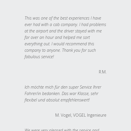
This was one of the best experiences I have
ever had with a cab company. I had problems
at the airport and the driver stayed with me
for over an hour and helped me sort
everything out. I would recommend this
company to anyone. Thank you for such
fabulous service!
R.M.
Ich möchte mich für den super Service Ihrer
Fahrer/in bedanken. Das war Klasse, sehr
flexibel und absolut empfehlenswert!
M. Vogel, VOGEL Ingenieure
We were very pleased with the service and