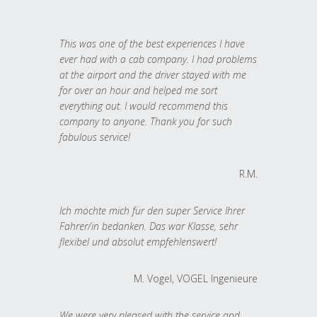
This was one of the best experiences I have
ever had with a cab company. I had problems
at the airport and the driver stayed with me
for over an hour and helped me sort
everything out. I would recommend this
company to anyone. Thank you for such
fabulous service!
R.M.
Ich möchte mich für den super Service Ihrer
Fahrer/in bedanken. Das war Klasse, sehr
flexibel und absolut empfehlenswert!
M. Vogel, VOGEL Ingenieure
We were very pleased with the service and