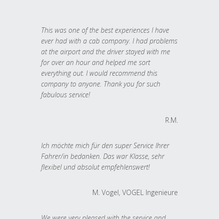
This was one of the best experiences I have
ever had with a cab company. I had problems
at the airport and the driver stayed with me
for over an hour and helped me sort
everything out. I would recommend this
company to anyone. Thank you for such
fabulous service!
R.M.
Ich möchte mich für den super Service Ihrer
Fahrer/in bedanken. Das war Klasse, sehr
flexibel und absolut empfehlenswert!
M. Vogel, VOGEL Ingenieure
We were very pleased with the service and