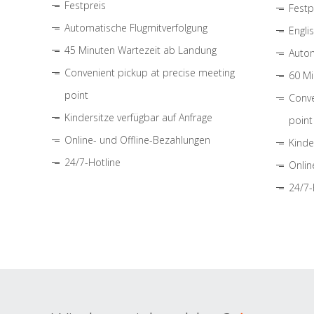
Festpreis
Festp
Automatische Flugmitverfolgung
Engli
45 Minuten Wartezeit ab Landung
Autom
Convenient pickup at precise meeting
60 Mi
point
Conve
Kindersitze verfügbar auf Anfrage
point
Online- und Offline-Bezahlungen
Kinde
24/7-Hotline
Onlin
24/7-