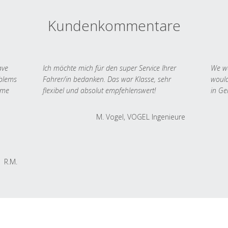
Kundenkommentare
ave
Ich möchte mich für den super Service Ihrer
We we
oblems
Fahrer/in bedanken. Das war Klasse, sehr
would
 me
flexibel und absolut empfehlenswert!
in Ge
M. Vogel, VOGEL Ingenieure
R.M.