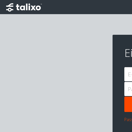
E
E
P
Pas