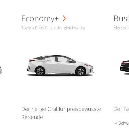
Economy+
Busi
Toyota Prius Plus oder gleichwertig
Mercede
Der heilige Gral für preisbewusste
Der Fa
Reisende
Schwa