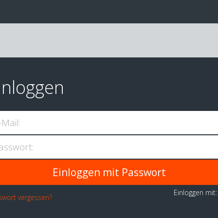
inloggen
-Mail:
asswort:
Einloggen mit
swort vergessen?