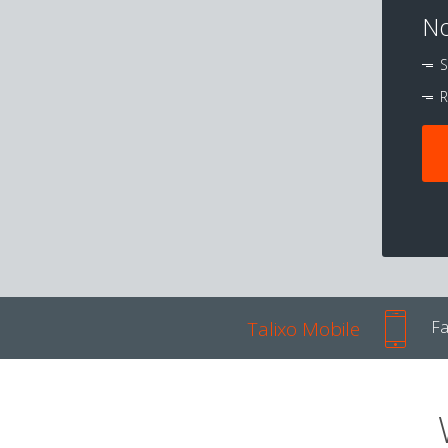
No
S
R
Talixo Mobile
Fa