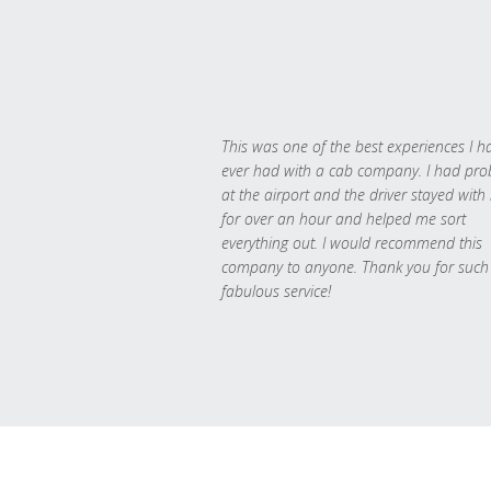
This was one of the best experiences I h
ever had with a cab company. I had pr
at the airport and the driver stayed with
for over an hour and helped me sort
everything out. I would recommend this
company to anyone. Thank you for such
fabulous service!