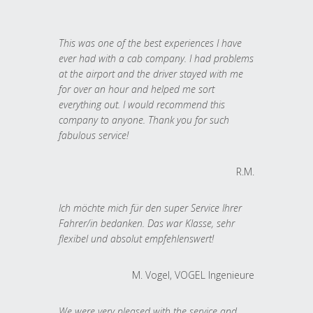
This was one of the best experiences I have
ever had with a cab company. I had problems
at the airport and the driver stayed with me
for over an hour and helped me sort
everything out. I would recommend this
company to anyone. Thank you for such
fabulous service!
R.M.
Ich möchte mich für den super Service Ihrer
Fahrer/in bedanken. Das war Klasse, sehr
flexibel und absolut empfehlenswert!
M. Vogel, VOGEL Ingenieure
We were very pleased with the service and