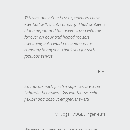
This was one of the best experiences I have
ever had with a cab company. I had problems
at the airport and the driver stayed with me
for over an hour and helped me sort
everything out. I would recommend this
company to anyone. Thank you for such
fabulous service!
R.M.
Ich möchte mich für den super Service Ihrer
Fahrer/in bedanken. Das war Klasse, sehr
flexibel und absolut empfehlenswert!
M. Vogel, VOGEL Ingenieure
We were very pleased with the service and