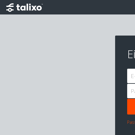
E
E
P
Pas