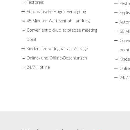
Festpreis
Festp
Automatische Flugmitverfolgung
Engli
45 Minuten Wartezeit ab Landung
Autom
Convenient pickup at precise meeting
60 Mi
point
Conve
Kindersitze verfügbar auf Anfrage
point
Online- und Offline-Bezahlungen
Kinde
24/7-Hotline
Onlin
24/7-