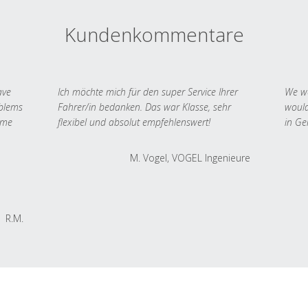
Kundenkommentare
ave
Ich möchte mich für den super Service Ihrer
We we
oblems
Fahrer/in bedanken. Das war Klasse, sehr
would
 me
flexibel und absolut empfehlenswert!
in Ge
M. Vogel, VOGEL Ingenieure
R.M.