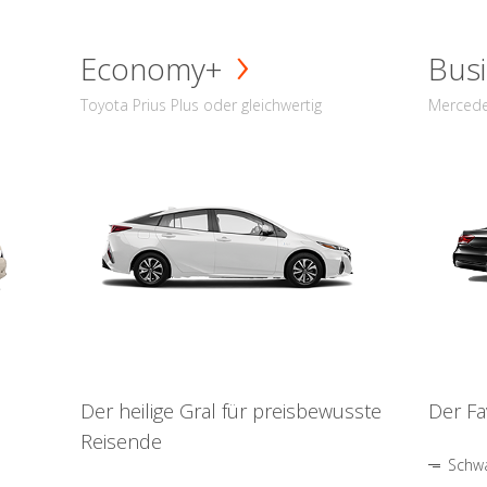
Economy+
Busi
Toyota Prius Plus oder gleichwertig
Mercede
Der heilige Gral für preisbewusste
Der Fa
Reisende
Schwa