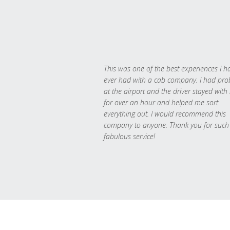
This was one of the best experiences I h
ever had with a cab company. I had pr
at the airport and the driver stayed with
for over an hour and helped me sort
everything out. I would recommend this
company to anyone. Thank you for such
fabulous service!