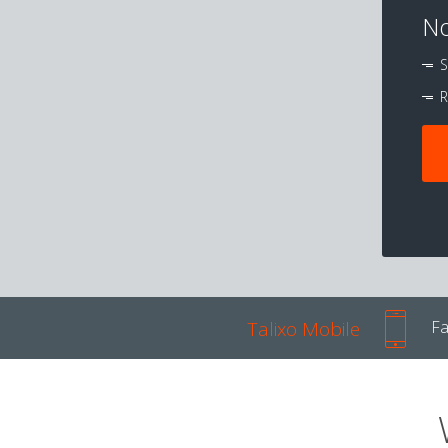
No
S
R
Talixo Mobile
Fa