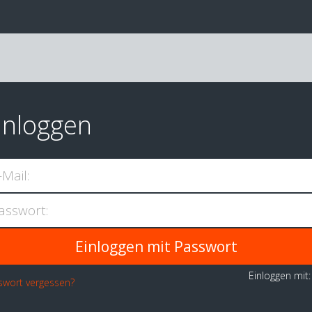
inloggen
-Mail:
asswort:
Einloggen mit
swort vergessen?