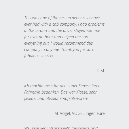
This was one of the best experiences I have
ever had with a cab company. I had problems
at the airport and the driver stayed with me
for over an hour and helped me sort
everything out. I would recommend this
company to anyone. Thank you for such
fabulous service!
R.M.
Ich möchte mich für den super Service Ihrer
Fahrer/in bedanken. Das war Klasse, sehr
flexibel und absolut empfehlenswert!
M. Vogel, VOGEL Ingenieure
We were very pleased with the service and