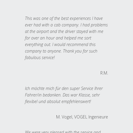
This was one of the best experiences I have
ever had with a cab company. I had problems
at the airport and the driver stayed with me
for over an hour and helped me sort
everything out. I would recommend this
company to anyone. Thank you for such
fabulous service!
R.M.
Ich möchte mich für den super Service Ihrer
Fahrer/in bedanken. Das war Klasse, sehr
flexibel und absolut empfehlenswert!
M. Vogel, VOGEL Ingenieure
We were very pleased with the service and