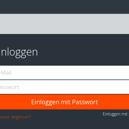
inloggen
-Mail:
asswort:
Einloggen mit
swort vergessen?