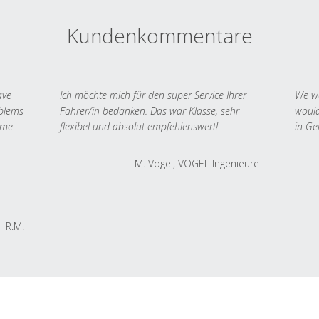
Kundenkommentare
ave
Ich möchte mich für den super Service Ihrer
We we
oblems
Fahrer/in bedanken. Das war Klasse, sehr
would
 me
flexibel und absolut empfehlenswert!
in Ge
M. Vogel, VOGEL Ingenieure
R.M.