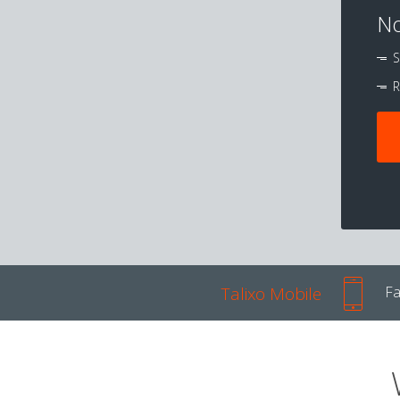
No
S
R
Talixo Mobile
Fa