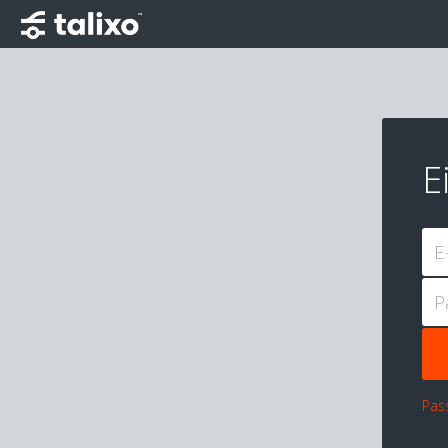
E
E
P
Pas