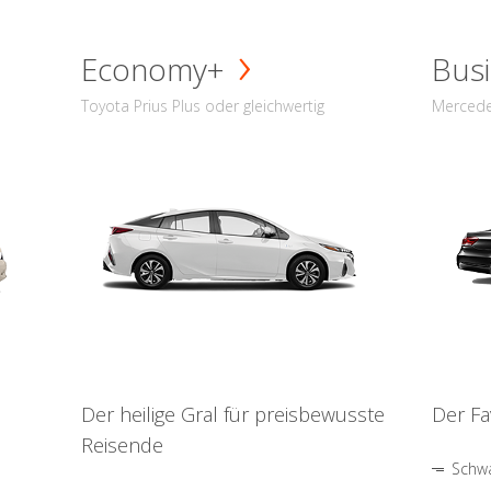
Economy+
Busi
Toyota Prius Plus oder gleichwertig
Mercede
Der heilige Gral für preisbewusste
Der Fa
Reisende
Schwa