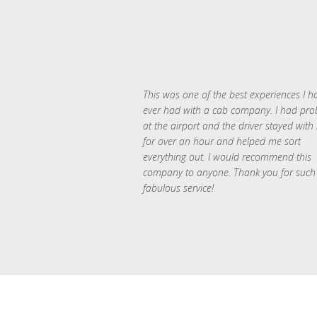
This was one of the best experiences I h
ever had with a cab company. I had pr
at the airport and the driver stayed with
for over an hour and helped me sort
everything out. I would recommend this
company to anyone. Thank you for such
fabulous service!