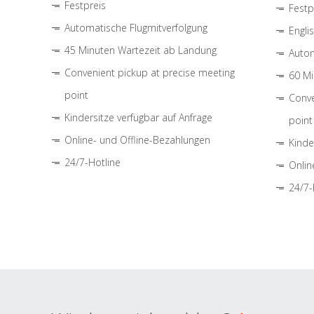
Festpreis
Festp
Automatische Flugmitverfolgung
Engli
45 Minuten Wartezeit ab Landung
Autom
Convenient pickup at precise meeting
60 Mi
point
Conve
Kindersitze verfügbar auf Anfrage
point
Online- und Offline-Bezahlungen
Kinde
24/7-Hotline
Onlin
24/7-