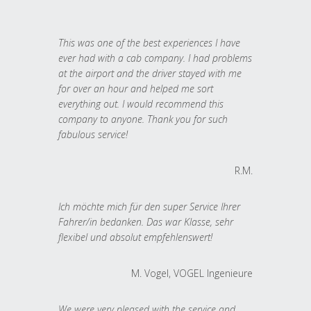
This was one of the best experiences I have
ever had with a cab company. I had problems
at the airport and the driver stayed with me
for over an hour and helped me sort
everything out. I would recommend this
company to anyone. Thank you for such
fabulous service!
R.M.
Ich möchte mich für den super Service Ihrer
Fahrer/in bedanken. Das war Klasse, sehr
flexibel und absolut empfehlenswert!
M. Vogel, VOGEL Ingenieure
We were very pleased with the service and