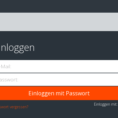
inloggen
-Mail:
asswort:
Einloggen mit
swort vergessen?