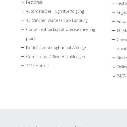
Festpreis
Festp
Automatische Flugmitverfolgung
Engli
45 Minuten Wartezeit ab Landung
Autom
Convenient pickup at precise meeting
60 Mi
point
Conve
Kindersitze verfügbar auf Anfrage
point
Online- und Offline-Bezahlungen
Kinde
24/7-Hotline
Onlin
24/7-