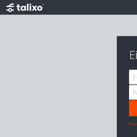
E
E
P
Pas