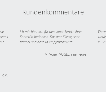
Kundenkommentare
ave
Ich möchte mich für den super Service Ihrer
We we
oblems
Fahrer/in bedanken. Das war Klasse, sehr
would
 me
flexibel und absolut empfehlenswert!
in Ge
M. Vogel, VOGEL Ingenieure
R.M.