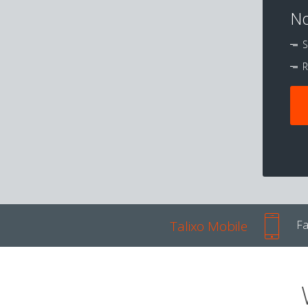
No
S
R
Talixo Mobile
Fa