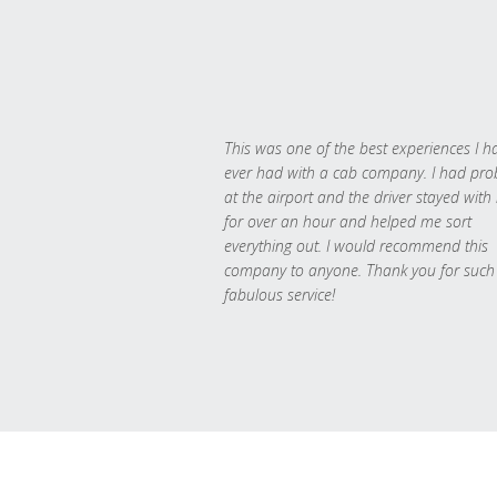
This was one of the best experiences I h
ever had with a cab company. I had pr
at the airport and the driver stayed with
for over an hour and helped me sort
everything out. I would recommend this
company to anyone. Thank you for such
fabulous service!