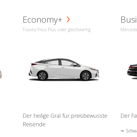
Economy+
Busi
Toyota Prius Plus oder gleichwertig
Mercede
Der heilige Gral für preisbewusste
Der Fa
Reisende
Schwa