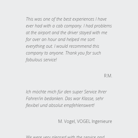
This was one of the best experiences I have
ever had with a cab company. I had problems
at the airport and the driver stayed with me
for over an hour and helped me sort
everything out. I would recommend this
company to anyone. Thank you for such
fabulous service!
R.M.
Ich möchte mich für den super Service Ihrer
Fahrer/in bedanken. Das war Klasse, sehr
flexibel und absolut empfehlenswert!
M. Vogel, VOGEL Ingenieure
We were very pleased with the service and