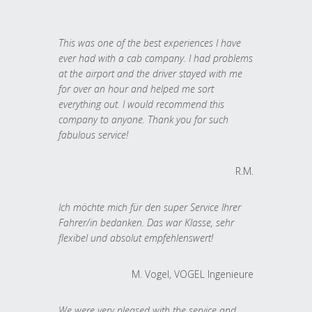
This was one of the best experiences I have
ever had with a cab company. I had problems
at the airport and the driver stayed with me
for over an hour and helped me sort
everything out. I would recommend this
company to anyone. Thank you for such
fabulous service!
R.M.
Ich möchte mich für den super Service Ihrer
Fahrer/in bedanken. Das war Klasse, sehr
flexibel und absolut empfehlenswert!
M. Vogel, VOGEL Ingenieure
We were very pleased with the service and