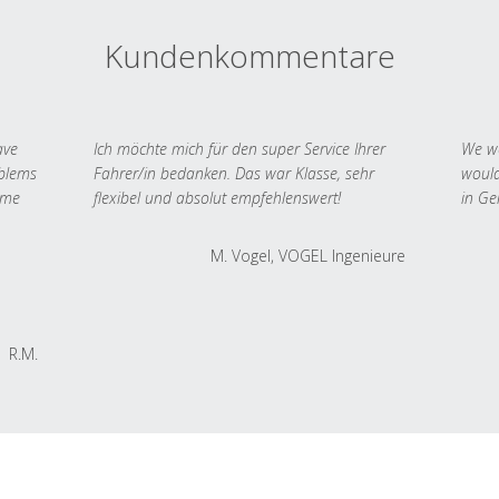
Kundenkommentare
ave
Ich möchte mich für den super Service Ihrer
We we
oblems
Fahrer/in bedanken. Das war Klasse, sehr
would
 me
flexibel und absolut empfehlenswert!
in Ge
M. Vogel, VOGEL Ingenieure
R.M.