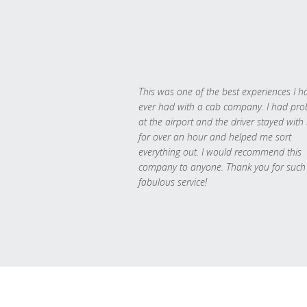
This was one of the best experiences I h
ever had with a cab company. I had pr
at the airport and the driver stayed with
for over an hour and helped me sort
everything out. I would recommend this
company to anyone. Thank you for such
fabulous service!