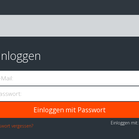
inloggen
-Mail:
asswort:
Einloggen mit
swort vergessen?