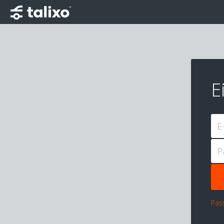
E
E
P
Pas