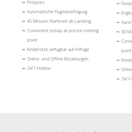
Festpreis
Festp
Automatische Flugmitverfolgung
Engli
45 Minuten Wartezeit ab Landung
Autom
Convenient pickup at precise meeting
60 Mi
point
Conve
Kindersitze verfügbar auf Anfrage
point
Online- und Offline-Bezahlungen
Kinde
24/7-Hotline
Onlin
24/7-