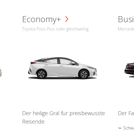
Economy+
Busi
Toyota Prius Plus oder gleichwertig
Mercede
Der heilige Gral für preisbewusste
Der Fa
Reisende
Schwa