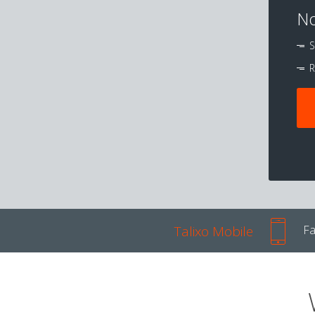
No
S
R
Talixo Mobile
Fa