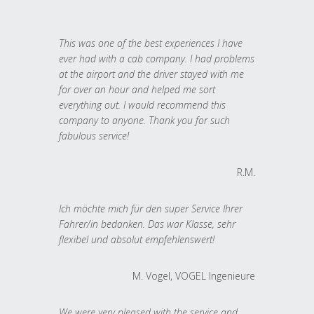
This was one of the best experiences I have
ever had with a cab company. I had problems
at the airport and the driver stayed with me
for over an hour and helped me sort
everything out. I would recommend this
company to anyone. Thank you for such
fabulous service!
R.M.
Ich möchte mich für den super Service Ihrer
Fahrer/in bedanken. Das war Klasse, sehr
flexibel und absolut empfehlenswert!
M. Vogel, VOGEL Ingenieure
We were very pleased with the service and