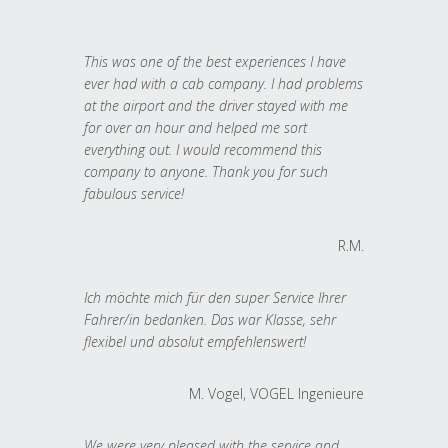
This was one of the best experiences I have
ever had with a cab company. I had problems
at the airport and the driver stayed with me
for over an hour and helped me sort
everything out. I would recommend this
company to anyone. Thank you for such
fabulous service!
R.M.
Ich möchte mich für den super Service Ihrer
Fahrer/in bedanken. Das war Klasse, sehr
flexibel und absolut empfehlenswert!
M. Vogel, VOGEL Ingenieure
We were very pleased with the service and