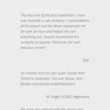
This was one of the best experiences I have
ever had with a cab company. I had problems
at the airport and the driver stayed with me
for over an hour and helped me sort
everything out. I would recommend this
company to anyone. Thank you for such
fabulous service!
R.M.
Ich möchte mich für den super Service Ihrer
Fahrer/in bedanken. Das war Klasse, sehr
flexibel und absolut empfehlenswert!
M. Vogel, VOGEL Ingenieure
We were very pleased with the service and