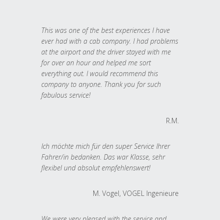
This was one of the best experiences I have
ever had with a cab company. I had problems
at the airport and the driver stayed with me
for over an hour and helped me sort
everything out. I would recommend this
company to anyone. Thank you for such
fabulous service!
R.M.
Ich möchte mich für den super Service Ihrer
Fahrer/in bedanken. Das war Klasse, sehr
flexibel und absolut empfehlenswert!
M. Vogel, VOGEL Ingenieure
We were very pleased with the service and