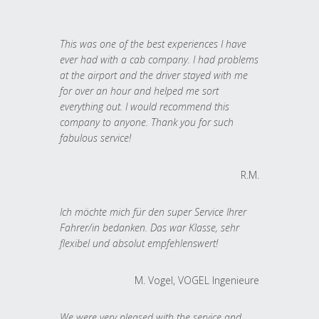
This was one of the best experiences I have
ever had with a cab company. I had problems
at the airport and the driver stayed with me
for over an hour and helped me sort
everything out. I would recommend this
company to anyone. Thank you for such
fabulous service!
R.M.
Ich möchte mich für den super Service Ihrer
Fahrer/in bedanken. Das war Klasse, sehr
flexibel und absolut empfehlenswert!
M. Vogel, VOGEL Ingenieure
We were very pleased with the service and