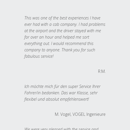
This was one of the best experiences I have
ever had with a cab company. I had problems
at the airport and the driver stayed with me
for over an hour and helped me sort
everything out. I would recommend this
company to anyone. Thank you for such
fabulous service!
R.M.
Ich möchte mich für den super Service Ihrer
Fahrer/in bedanken. Das war Klasse, sehr
flexibel und absolut empfehlenswert!
M. Vogel, VOGEL Ingenieure
We were very pleased with the service and