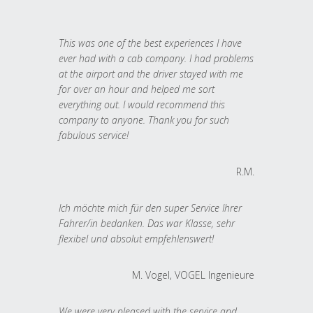
This was one of the best experiences I have
ever had with a cab company. I had problems
at the airport and the driver stayed with me
for over an hour and helped me sort
everything out. I would recommend this
company to anyone. Thank you for such
fabulous service!
R.M.
Ich möchte mich für den super Service Ihrer
Fahrer/in bedanken. Das war Klasse, sehr
flexibel und absolut empfehlenswert!
M. Vogel, VOGEL Ingenieure
We were very pleased with the service and