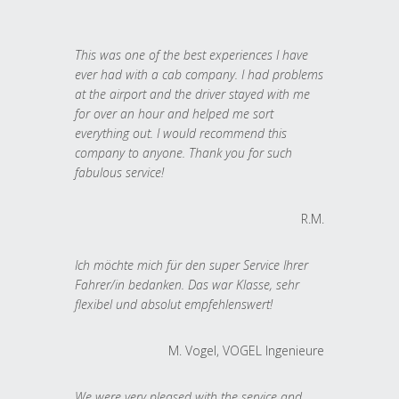
This was one of the best experiences I have
ever had with a cab company. I had problems
at the airport and the driver stayed with me
for over an hour and helped me sort
everything out. I would recommend this
company to anyone. Thank you for such
fabulous service!
R.M.
Ich möchte mich für den super Service Ihrer
Fahrer/in bedanken. Das war Klasse, sehr
flexibel und absolut empfehlenswert!
M. Vogel, VOGEL Ingenieure
We were very pleased with the service and