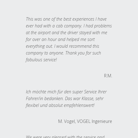
This was one of the best experiences I have
ever had with a cab company. I had problems
at the airport and the driver stayed with me
for over an hour and helped me sort
everything out. I would recommend this
company to anyone. Thank you for such
fabulous service!
R.M.
Ich möchte mich für den super Service Ihrer
Fahrer/in bedanken. Das war Klasse, sehr
flexibel und absolut empfehlenswert!
M. Vogel, VOGEL Ingenieure
We were very pleased with the service and