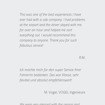
This was one of the best experiences I have
ever had with a cab company. I had problems
at the airport and the driver stayed with me
for over an hour and helped me sort
everything out. I would recommend this
company to anyone. Thank you for such
fabulous service!
R.M.
Ich möchte mich für den super Service Ihrer
Fahrer/in bedanken. Das war Klasse, sehr
flexibel und absolut empfehlenswert!
M. Vogel, VOGEL Ingenieure
We were very pleased with the service and