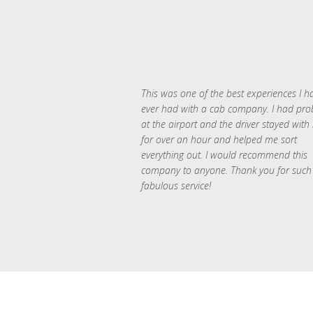
This was one of the best experiences I h
ever had with a cab company. I had pr
at the airport and the driver stayed with
for over an hour and helped me sort
everything out. I would recommend this
company to anyone. Thank you for such
fabulous service!