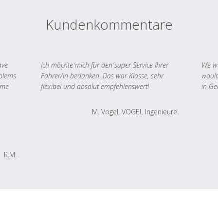
Kundenkommentare
ave
Ich möchte mich für den super Service Ihrer
We we
oblems
Fahrer/in bedanken. Das war Klasse, sehr
would
 me
flexibel und absolut empfehlenswert!
in Ge
M. Vogel, VOGEL Ingenieure
R.M.