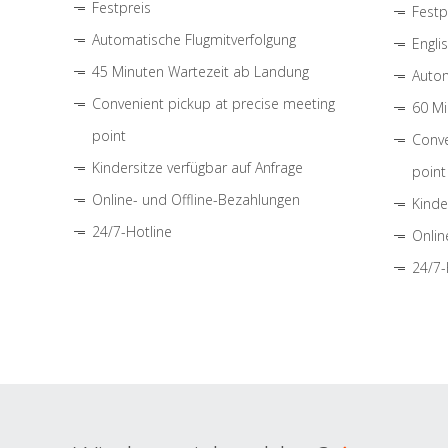
Festpreis
Festp
Automatische Flugmitverfolgung
Engli
45 Minuten Wartezeit ab Landung
Autom
Convenient pickup at precise meeting
60 Mi
point
Conve
Kindersitze verfügbar auf Anfrage
point
Online- und Offline-Bezahlungen
Kinde
24/7-Hotline
Onlin
24/7-