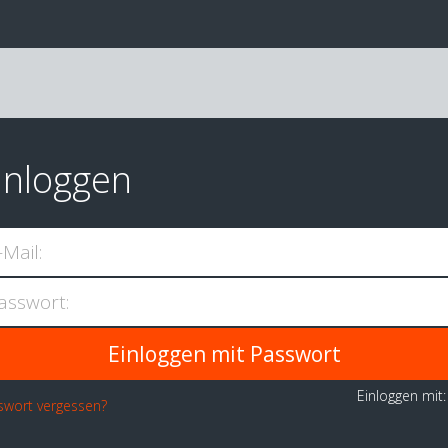
inloggen
-Mail:
asswort:
Einloggen mit
swort vergessen?