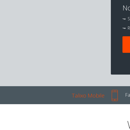
No
S
R
Talixo Mobile
Fa