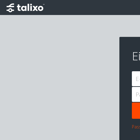
E
E
P
Pas