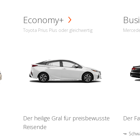
Economy+
Busi
Toyota Prius Plus oder gleichwertig
Mercede
Der heilige Gral für preisbewusste
Der Fa
Reisende
Schwa