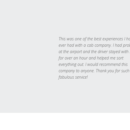
This was one of the best experiences I h
ever had with a cab company. I had pr
at the airport and the driver stayed with
for over an hour and helped me sort
everything out. I would recommend this
company to anyone. Thank you for such
fabulous service!