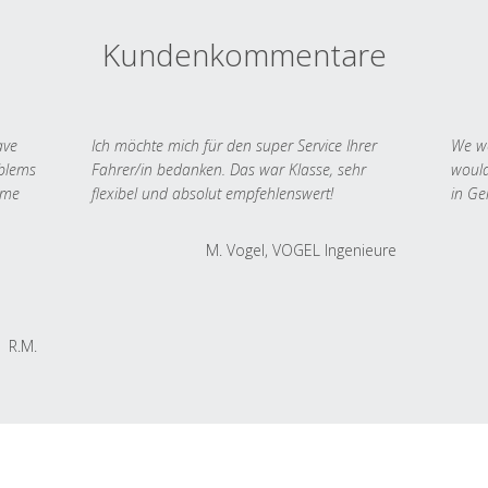
Kundenkommentare
ave
Ich möchte mich für den super Service Ihrer
We we
oblems
Fahrer/in bedanken. Das war Klasse, sehr
would
 me
flexibel und absolut empfehlenswert!
in Ge
M. Vogel, VOGEL Ingenieure
R.M.