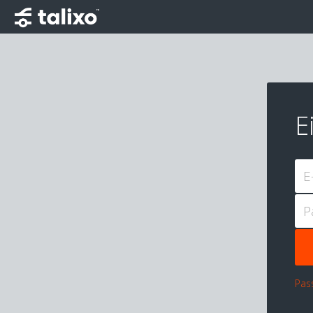
E
E
P
Pas