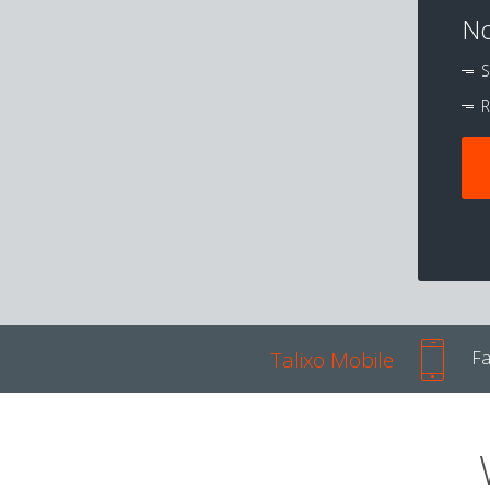
No
S
R
Talixo Mobile
Fa