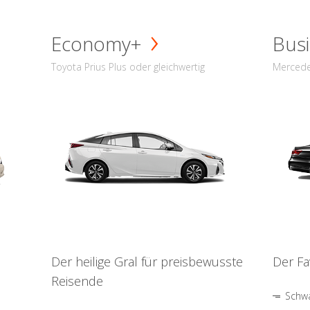
Economy+
Busi
Toyota Prius Plus oder gleichwertig
Mercede
Der heilige Gral für preisbewusste
Der Fa
Reisende
Schwa