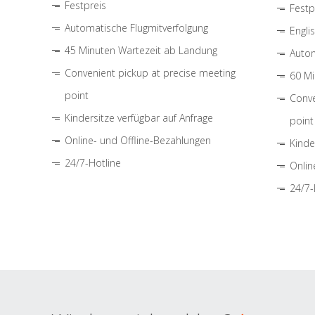
Festpreis
Festp
Automatische Flugmitverfolgung
Engli
45 Minuten Wartezeit ab Landung
Autom
Convenient pickup at precise meeting
60 Mi
point
Conve
Kindersitze verfügbar auf Anfrage
point
Online- und Offline-Bezahlungen
Kinde
24/7-Hotline
Onlin
24/7-