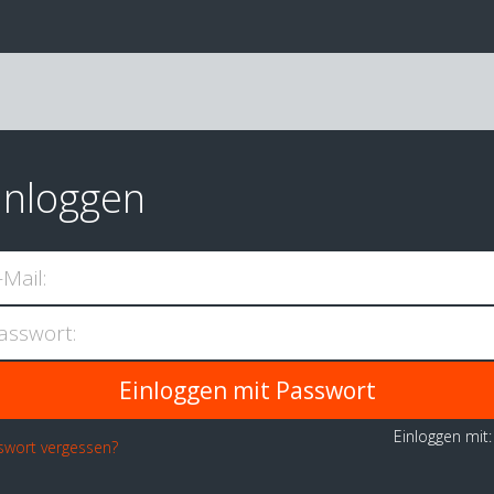
inloggen
-Mail:
asswort:
Einloggen mit
swort vergessen?