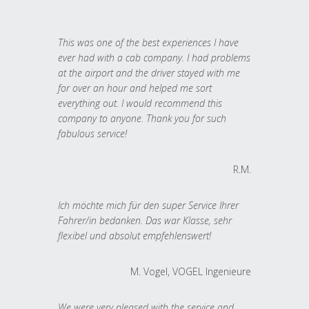
This was one of the best experiences I have
ever had with a cab company. I had problems
at the airport and the driver stayed with me
for over an hour and helped me sort
everything out. I would recommend this
company to anyone. Thank you for such
fabulous service!
R.M.
Ich möchte mich für den super Service Ihrer
Fahrer/in bedanken. Das war Klasse, sehr
flexibel und absolut empfehlenswert!
M. Vogel, VOGEL Ingenieure
We were very pleased with the service and