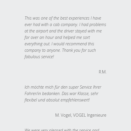
This was one of the best experiences I have
ever had with a cab company. I had problems
at the airport and the driver stayed with me
for over an hour and helped me sort
everything out. I would recommend this
company to anyone. Thank you for such
fabulous service!
R.M.
Ich möchte mich für den super Service Ihrer
Fahrer/in bedanken. Das war Klasse, sehr
flexibel und absolut empfehlenswert!
M. Vogel, VOGEL Ingenieure
We were very pleased with the service and