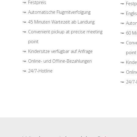
Festpreis
Festp
Automatische Flugmitverfolgung
Engli
45 Minuten Wartezeit ab Landung
Autom
Convenient pickup at precise meeting
60 Mi
point
Conve
Kindersitze verfügbar auf Anfrage
point
Online- und Offline-Bezahlungen
Kinde
24/7-Hotline
Onlin
24/7-