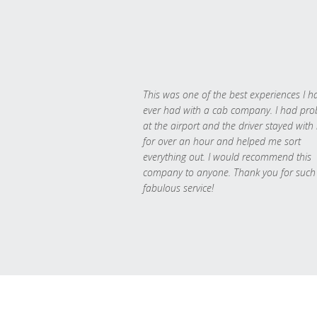
This was one of the best experiences I h
ever had with a cab company. I had pr
at the airport and the driver stayed with
for over an hour and helped me sort
everything out. I would recommend this
company to anyone. Thank you for such
fabulous service!