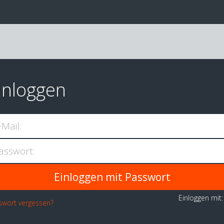
inloggen
-Mail:
asswort:
Einloggen mit
swort vergessen?