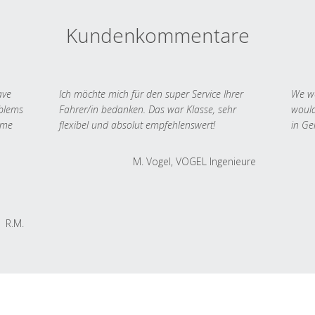
Kundenkommentare
ave
Ich möchte mich für den super Service Ihrer
We we
oblems
Fahrer/in bedanken. Das war Klasse, sehr
would
 me
flexibel und absolut empfehlenswert!
in Ge
M. Vogel, VOGEL Ingenieure
R.M.