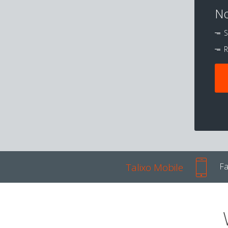
No
S
R
Talixo Mobile
Fa