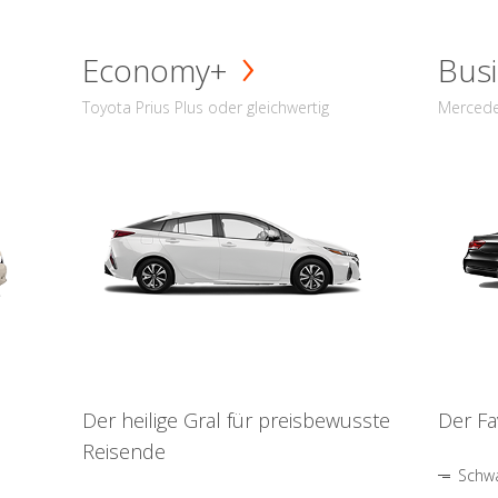
Economy+
Busi
Toyota Prius Plus oder gleichwertig
Mercede
Der heilige Gral für preisbewusste
Der Fa
Reisende
Schwa