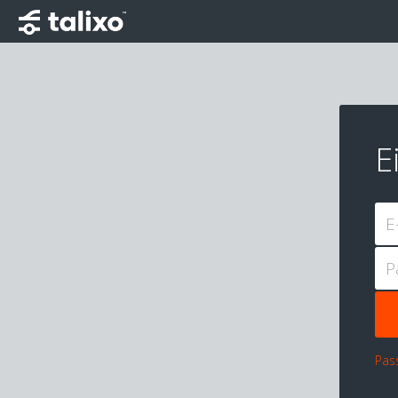
E
E
P
Pas