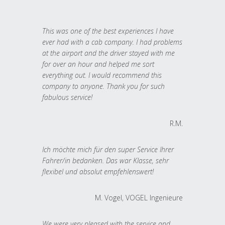
This was one of the best experiences I have
ever had with a cab company. I had problems
at the airport and the driver stayed with me
for over an hour and helped me sort
everything out. I would recommend this
company to anyone. Thank you for such
fabulous service!
R.M.
Ich möchte mich für den super Service Ihrer
Fahrer/in bedanken. Das war Klasse, sehr
flexibel und absolut empfehlenswert!
M. Vogel, VOGEL Ingenieure
We were very pleased with the service and