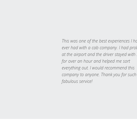
This was one of the best experiences I h
ever had with a cab company. I had pr
at the airport and the driver stayed with
for over an hour and helped me sort
everything out. I would recommend this
company to anyone. Thank you for such
fabulous service!