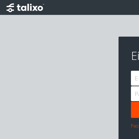
E
E
P
Pas