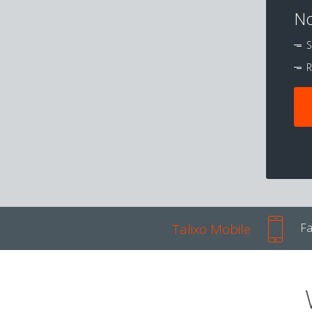
No
S
R
Talixo Mobile
Fa