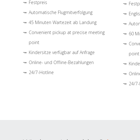
Festpreis
Festp
Automatische Flugmitverfolgung
Engli
45 Minuten Wartezeit ab Landung
Autom
Convenient pickup at precise meeting
60 Mi
point
Conve
Kindersitze verfügbar auf Anfrage
point
Online- und Offline-Bezahlungen
Kinde
24/7-Hotline
Onlin
24/7-