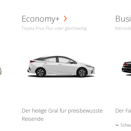
Economy+
Busi
Toyota Prius Plus oder gleichwertig
Mercede
Der heilige Gral für preisbewusste
Der Fa
Reisende
Schwa