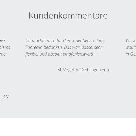
Kundenkommentare
ave
Ich möchte mich für den super Service Ihrer
We we
oblems
Fahrer/in bedanken. Das war Klasse, sehr
would
 me
flexibel und absolut empfehlenswert!
in Ge
M. Vogel, VOGEL Ingenieure
R.M.