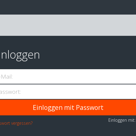
inloggen
-Mail:
asswort:
Einloggen mit
swort vergessen?