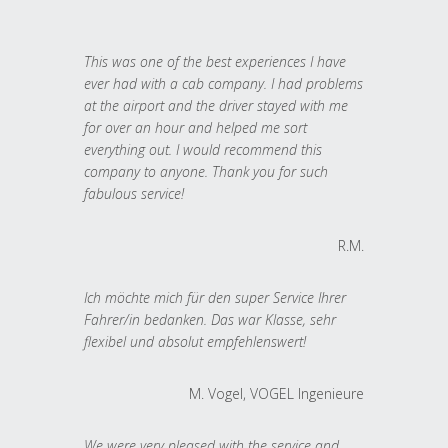
This was one of the best experiences I have
ever had with a cab company. I had problems
at the airport and the driver stayed with me
for over an hour and helped me sort
everything out. I would recommend this
company to anyone. Thank you for such
fabulous service!
R.M.
Ich möchte mich für den super Service Ihrer
Fahrer/in bedanken. Das war Klasse, sehr
flexibel und absolut empfehlenswert!
M. Vogel, VOGEL Ingenieure
We were very pleased with the service and