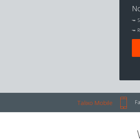
No
S
R
Talixo Mobile
Fa