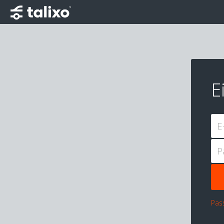
E
E
P
Pas