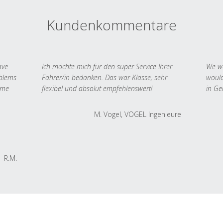
Kundenkommentare
ave
Ich möchte mich für den super Service Ihrer
We we
oblems
Fahrer/in bedanken. Das war Klasse, sehr
would
 me
flexibel und absolut empfehlenswert!
in Ge
M. Vogel, VOGEL Ingenieure
R.M.