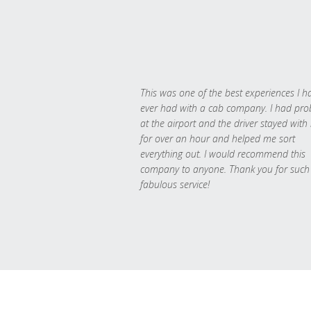
This was one of the best experiences I h
ever had with a cab company. I had pr
at the airport and the driver stayed with
for over an hour and helped me sort
everything out. I would recommend this
company to anyone. Thank you for such
fabulous service!