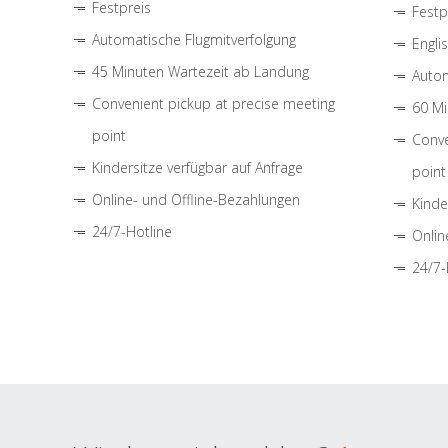
Festpreis
Festp
Automatische Flugmitverfolgung
Engli
45 Minuten Wartezeit ab Landung
Autom
Convenient pickup at precise meeting
60 Mi
point
Conve
Kindersitze verfügbar auf Anfrage
point
Online- und Offline-Bezahlungen
Kinde
24/7-Hotline
Onlin
24/7-