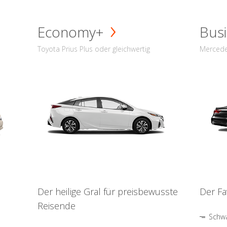
Economy+
Busi
Toyota Prius Plus oder gleichwertig
Mercede
Der heilige Gral für preisbewusste
Der Fa
Reisende
Schwa