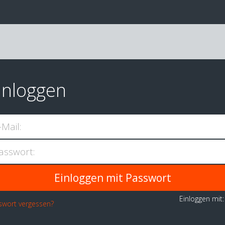
inloggen
-Mail:
asswort:
Einloggen mit
swort vergessen?